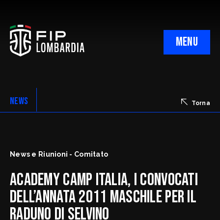
MENU
Il Comitato Regionale
Comunicazione e Marketing
NEWS
Torna
Province
News e Riunioni - Comitato
ACADEMY CAMP ITALIA, I CONVOCATI
Designazioni Arbitri
DELL’ANNATA 2011 MASCHILE PER IL
Giudice Sportivo
DOA Regionali
RADUNO DI SELVINO
Verifica Impianti