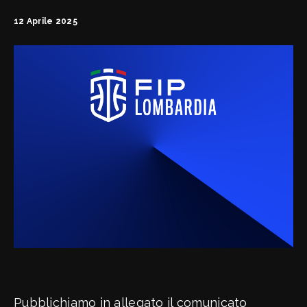
Formule Campionati
12 Aprile 2025
Minibasket News
Minibasket Calendari e Risultati
Minibasket Documenti
Minibasket Contatti
Pubblichiamo in allegato il comunicato